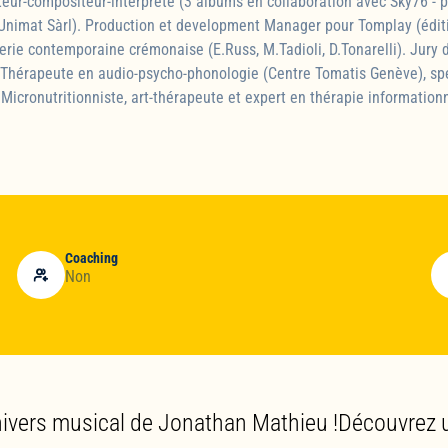
eur-compositeur-interprète (3 albums en collaboration avec Sky76 - 
Unimat Sàrl). Production et development Manager pour Tomplay (éditi
erie contemporaine crémonaise (E.Russ, M.Tadioli, D.Tonarelli). Jury 
 Thérapeute en audio-psycho-phonologie (Centre Tomatis Genève), spé
Micronutritionniste, art-thérapeute et expert en thérapie informationn
Coaching
Non
nivers musical de Jonathan Mathieu !Découvrez