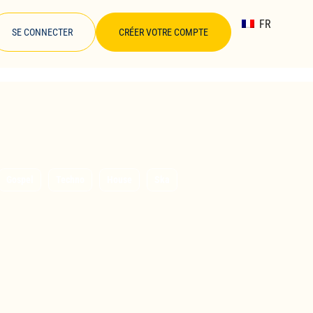
FR
SE CONNECTER
CRÉER VOTRE COMPTE
Gospel
Techno
House
Ska