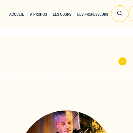
ACCUEIL
À PROPOS
LES COURS
LES PROFESSEURS
Mathieu Jonathan
hythm and Blues)
Electronic/Dance
Classical
Folk
Soul