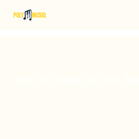
Rock
Pop
Hip-hop/Rap
Jazz
Blues
R&B (R