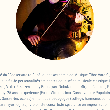
mé du "Conservatoire Supérieur et Académie de Musique Tibor Varga"
auprès de personnalités éminentes de la scène musicale classique in
er, Viktor Pikaizen, Lihay Bendayan, Nobuko Imai, Mirjam Contzen, Pie
roy. 25 ans d'expérience (Ecole Violonissimo, Conservatoire Populai
rix Suisse des écoles) en tant que pédagogue (solfège, harmonie, compo
itive, kyusho-jitsu). Violoniste concertiste spécialisé en improvisation