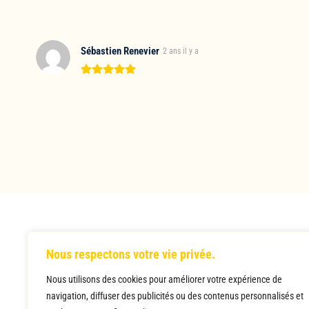
Sébastien Renevier
2 ans il y a
Nous respectons votre vie privée.
Nous utilisons des cookies pour améliorer votre expérience de
Votre portail vers l’excellence musicale. Rejoignez un
navigation, diffuser des publicités ou des contenus personnalisés et
communauté où passion, enseignement et innovation